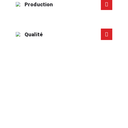
Production
Qualité
Développement durable
Nous préconisons le concept des 3R :
Réduire,
Réutiliser et Recycler
Économie circulaire
Chez CP Formplast, nous nous sommes engagés à