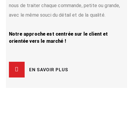
nous de traiter chaque commande, petite ou grande,
avec le même souci du détail et de la qualité.
Notre approche est centrée sur le client et
orientée vers le marché !
EN SAVOIR PLUS
Nos catégories de produits
Au fil des années, nous avons bâti une réputation de
chef de file dans l’industrie en offrant des solutions
d’emballages à valeur ajoutée à des entreprises dans