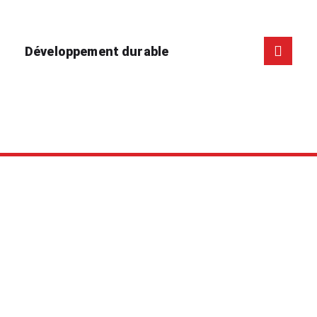
Développement durable
Histoire
Avec plus de 40 années d’expérience en création
d’emballages sur mesure, CP Formplast doit son succès à
son équipe engagée qui a pour seul but la satisfaction du
client.