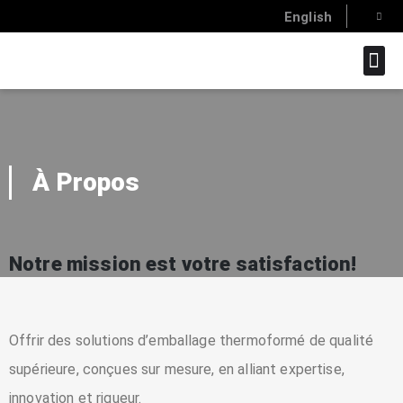
English
SAVOIR-FAI
À Propos
Notre mission est votre satisfaction!
Offrir des solutions d’emballage thermoformé de qualité
supérieure, conçues sur mesure, en alliant expertise,
innovation et rigueur.