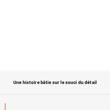
Notre équipe expérimentée a su développer un savoir-faire
unique dans le domaine du thermoformage pour devenir un
chef de file de l’industrie. En choisissant CP Formplast,
vous vous assurez d’avoir comme partenaire, une entreprise
innovatrice et expérimentée sur laquelle vous pouvez
compter.
Une histoire bâtie sur le souci du détail