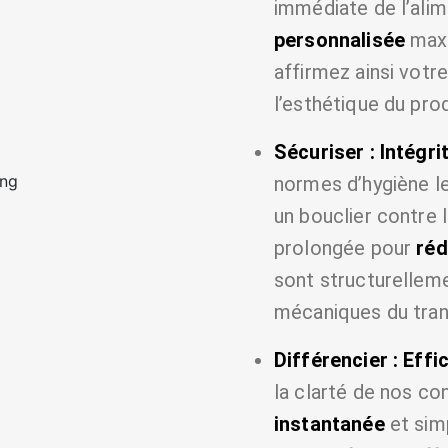
immédiate de l’alime
personnalisée
maxi
affirmez ainsi vot
l’esthétique du prod
Sécuriser : Intégri
normes d’hygiène l
un bouclier contre 
prolongée pour
réd
sont structurelleme
mécaniques du trans
Différencier : Effi
la clarté de nos c
instantanée
et simp