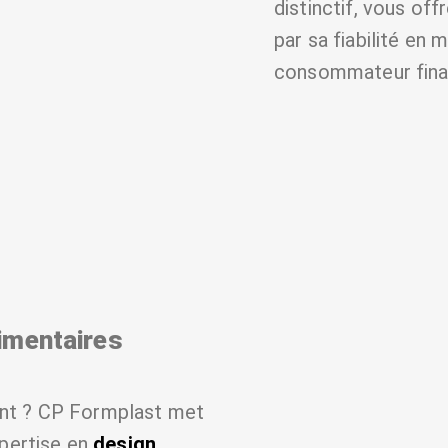
distinctif, vous of
par sa fiabilité en 
consommateur fina
imentaires
ant ? CP Formplast met
xpertise en
design